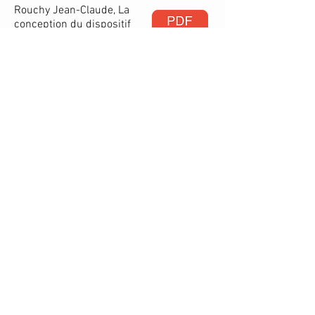
Rouchy Jean-Claude, La
conception du dispositif
de groupe dans
différents cadres
institutionnels, « Revue
de psychothérapie
Rouchy
psychanalytique de
groupe », 2006/2 n° 47,
pages 9 à 23, Érès.
Sur l'analyse des
pratiques
Lecomte Clarisse,
Analyse de pratiques
et processus de
subjectivation en
situation
professionnelle
, «
Nouvelle revue de
psychosociologie »,