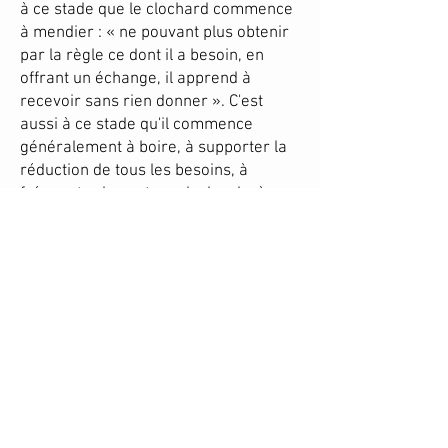
à ce stade que le clochard commence
à mendier : « ne pouvant plus obtenir
par la règle ce dont il a besoin, en
offrant un échange, il apprend à
recevoir sans rien donner ». C'est
aussi à ce stade qu'il commence
généralement à boire, à supporter la
réduction de tous les besoins, à
fréquenter les autres clochards, à
adopter leur langage. « Mais la
situation de fait n'est pas encore
acceptée et l'individu ne fait pas partie
d'aucun des deux univers. C'est le
moment le plus aigu de la crise
conflictuelle. Lorsque l'évolution se
fixe à ce stade, elle aboutit souvent au
suicide ».
La dernière phase est celle de « la
résignation ». Le conflit est liquidé,