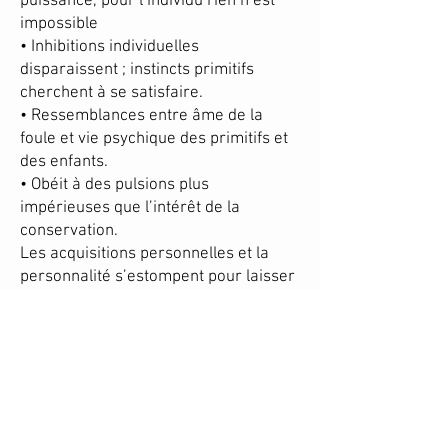
puissance, pour l’individu rien n’est
impossible
• Inhibitions individuelles
disparaissent ; instincts primitifs
cherchent à se satisfaire.
• Ressemblances entre âme de la
foule et vie psychique des primitifs et
des enfants.
• Obéit à des pulsions plus
impérieuses que l’intérêt de la
conservation.
Les acquisitions personnelles et la
personnalité s’estompent pour laisser
une place prépondérante au
patrimoine inconscient de la race. «
L’hétérogène se fond dans l’homogène
». La base inconsciente, uniforme,
commune à tous est mise à nu.
Arbor&Sens