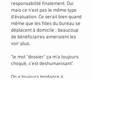
responsabilité finalement. Oui
mais ce n'est pas le même type
d'évaluation. Ce serait bien quand
même que les filles du bureau se
déplacent à domicile ; beaucoup
de bénéficiaires aimeraient les
voir plus.
"le mot "dossier" ça m'a toujours
choqué, c'est deshumanisant".
On a toujours tendance à
s'adapter mais parfois pour
améliorer les choses, il faut
vraiment communiquer avec le
bureau et même comme ça ça
prend du temps (par exemple,
pour que la personne obtienne un
lit médicalisé)